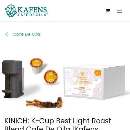
Ir al contenido
Cafe De Olla
KINICH: K-Cup Best Light Roast
Blend Cafe De Olla |Kafens